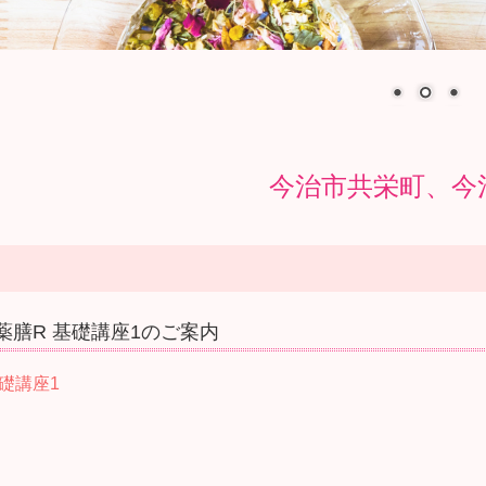
今治市共栄町、今
薬膳R 基礎講座1のご案内
礎講座1
）