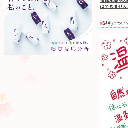
※風水薬膳®
はできません
■
温灸につい