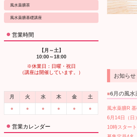
風水薬膳茶
風水薬膳基礎講座
営業時間
【月～土】
10:00～18:00
※休業日：日曜・祝日
（講座は開催しています。）
お知らせ
6月の風水
■
月
火
水
木
金
土
風水薬膳R 基
●
●
●
●
●
●
6月14日（日
営業カレンダー
10時スタート
募集定員4名