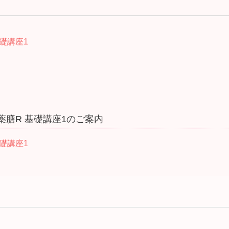
礎講座1
）
薬膳R 基礎講座1のご案内
礎講座1
）