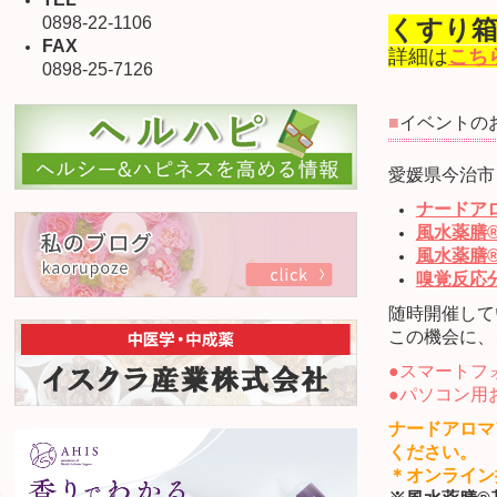
0898-22-1106
くすり
FAX
詳細は
こち
0898-25-7126
■
イベントの
愛媛県今治
ナードア
風水薬膳
風水薬膳
嗅覚反応
随時開催して
この機会に、
●スマートフ
●パソコン用
ナードアロマ
ください。
＊オンライン