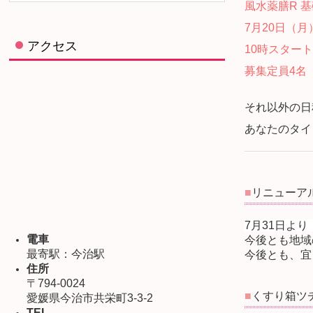
風水薬膳R 基
7月20日（月
アクセス
10時スタート
募集定員4名
それ以外の日
あなたのタイ
■
リニューア
7月31日よ
電車
今後とも地域
最寄駅：今治駅
今後とも、宜
住所
〒794-0024
■
くすり箱ツ
愛媛県今治市共栄町3-3-2
TEL