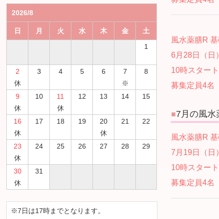
2026/8
日
月
火
水
木
金
土
風水薬膳R 基
1
6月28日（日
10時スタート
2
3
4
5
6
7
8
休
※
募集定員4名
9
10
11
12
13
14
15
休
休
7
月の
風水
■
16
17
18
19
20
21
22
休
休
風水薬膳R 基
23
24
25
26
27
28
29
7月19日（日
休
10時スタート
30
31
募集定員4名
休
※7日は17時までとなります。